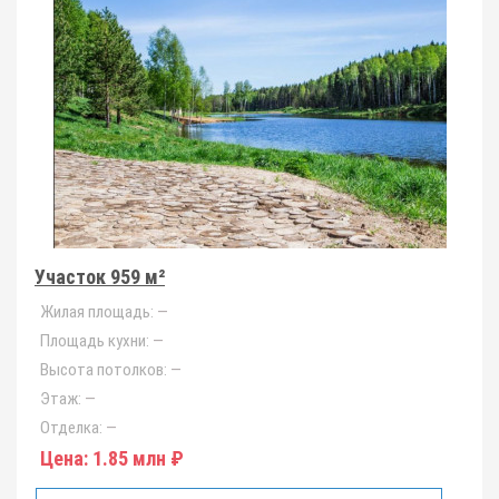
Участок 959 м²
Жилая площадь:
—
Площадь кухни:
—
Высота потолков:
—
Этаж:
—
Отделка:
—
Цена:
1.85 млн ₽