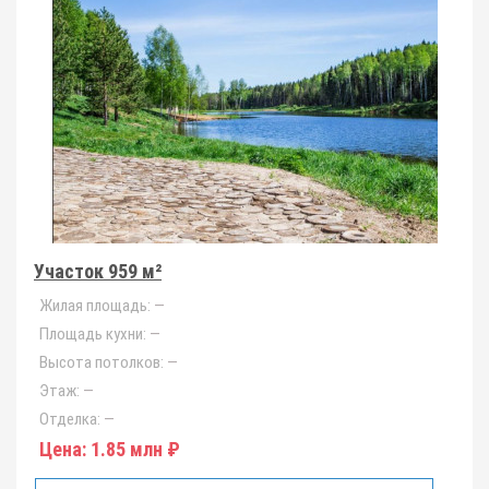
Участок 959 м²
Жилая площадь:
—
Площадь кухни:
—
Высота потолков:
—
Этаж:
—
Отделка:
—
Цена:
1.85 млн ₽